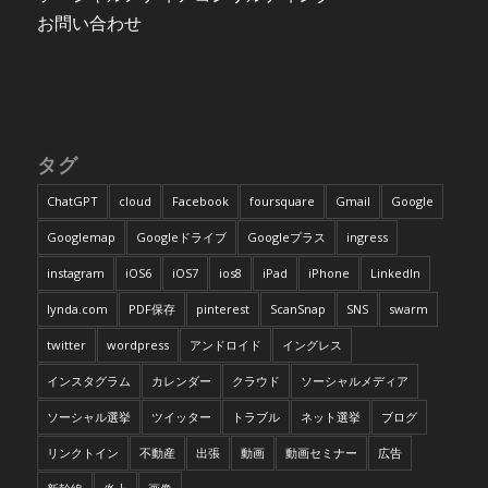
お問い合わせ
タグ
ChatGPT
cloud
Facebook
foursquare
Gmail
Google
Googlemap
Googleドライブ
Googleプラス
ingress
instagram
iOS6
iOS7
ios8
iPad
iPhone
LinkedIn
lynda.com
PDF保存
pinterest
ScanSnap
SNS
swarm
twitter
wordpress
アンドロイド
イングレス
インスタグラム
カレンダー
クラウド
ソーシャルメディア
ソーシャル選挙
ツイッター
トラブル
ネット選挙
ブログ
リンクトイン
不動産
出張
動画
動画セミナー
広告