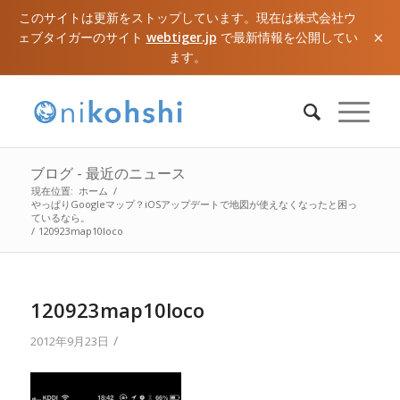
このサイトは更新をストップしています。現在は株式会社ウ
×
ェブタイガーのサイト
webtiger.jp
で最新情報を公開してい
ます。
ブログ - 最近のニュース
現在位置:
ホーム
/
やっぱりGoogleマップ？iOSアップデートで地図が使えなくなったと困っ
ているなら。
/
120923map10loco
120923map10loco
/
2012年9月23日