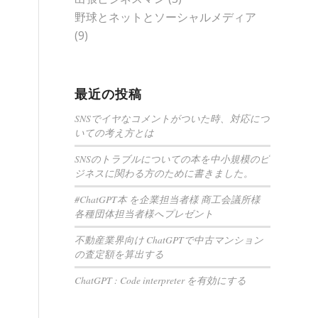
野球とネットとソーシャルメディア
(9)
最近の投稿
SNSでイヤなコメントがついた時、対応につ
いての考え方とは
SNSのトラブルについての本を中小規模のビ
ジネスに関わる方のために書きました。
#ChatGPT本 を企業担当者様 商工会議所様
各種団体担当者様へプレゼント
不動産業界向け ChatGPTで中古マンション
の査定額を算出する
ChatGPT : Code interpreter を有効にする