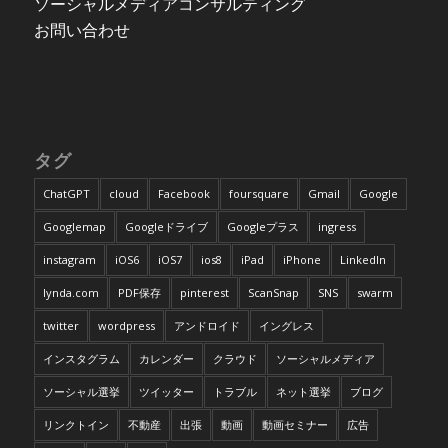
ソーシャルメディアコンサルティング
お問い合わせ
タグ
ChatGPT
cloud
Facebook
foursquare
Gmail
Google
Googlemap
Googleドライブ
Googleプラス
ingress
instagram
iOS6
iOS7
ios8
iPad
iPhone
LinkedIn
lynda.com
PDF保存
pinterest
ScanSnap
SNS
swarm
twitter
wordpress
アンドロイド
イングレス
インスタグラム
カレンダー
クラウド
ソーシャルメディア
ソーシャル選挙
ツイッター
トラブル
ネット選挙
ブログ
リンクトイン
不動産
出張
動画
動画セミナー
広告