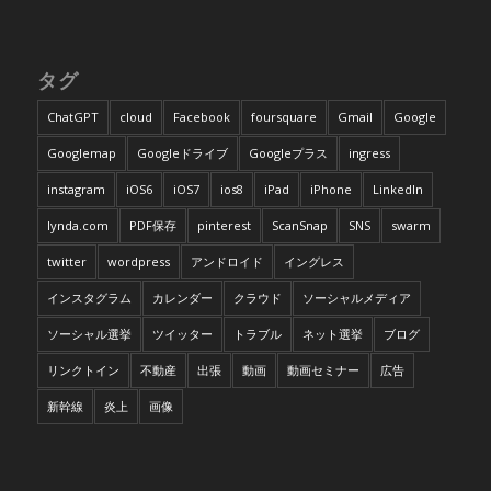
タグ
ChatGPT
cloud
Facebook
foursquare
Gmail
Google
Googlemap
Googleドライブ
Googleプラス
ingress
instagram
iOS6
iOS7
ios8
iPad
iPhone
LinkedIn
lynda.com
PDF保存
pinterest
ScanSnap
SNS
swarm
twitter
wordpress
アンドロイド
イングレス
インスタグラム
カレンダー
クラウド
ソーシャルメディア
ソーシャル選挙
ツイッター
トラブル
ネット選挙
ブログ
リンクトイン
不動産
出張
動画
動画セミナー
広告
新幹線
炎上
画像