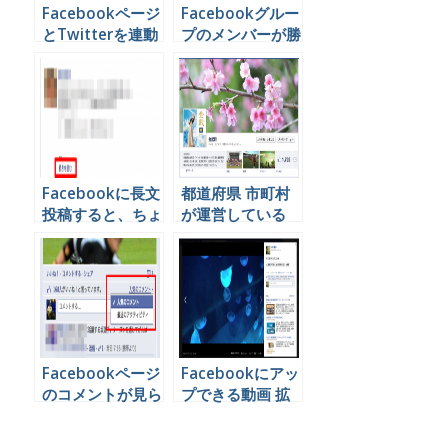
Facebookページ
Facebookグルー
とTwitterを連動
プのメンバーが勝
する方法
手に友達を招待で
きないようにする
方法
Facebookに長文
都道府県 市町村
投稿すると、ちょ
が運営している
っと損する３つの
Facebookページ
理由。
一覧
Facebookページ
Facebookにアッ
のコメントが見ら
プできる動画 拡
れない？表示方法
張子の種類
が変わってます。