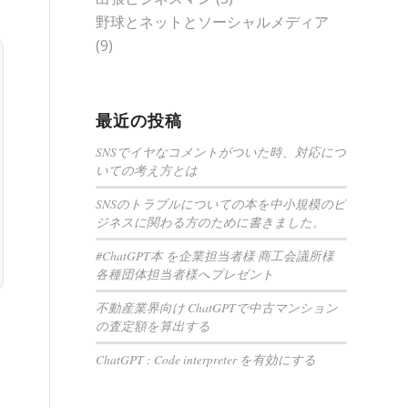
野球とネットとソーシャルメディア
(9)
最近の投稿
SNSでイヤなコメントがついた時、対応につ
いての考え方とは
SNSのトラブルについての本を中小規模のビ
ジネスに関わる方のために書きました。
#ChatGPT本 を企業担当者様 商工会議所様
各種団体担当者様へプレゼント
不動産業界向け ChatGPTで中古マンション
の査定額を算出する
ChatGPT : Code interpreter を有効にする