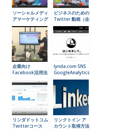
ソーシャルメディ
ビジネスのための
アマーケティング
Twitter 動画（企
の基礎 動画（企
業向け）
業向け）
企業向け
lynda.com SNS
Facebook活用法
GoogleAnalytics
動画セミナー
動画セミナー一覧
リンダドットコム
リンクトイン ア
Twitterコース
カウント取得方法
youtube 無料
解説動画