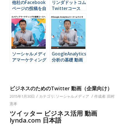
他社のFacebook
リンダドットコム
ページの投稿を自
Twitterコース
社FBページでシ
youtube 無料
ェアする手順
ソーシャルメディ
GoogleAnalytics
アマーケティング
分析の基礎 動画
の基礎 動画（企
（企業向け）
業向け）
ビジネスのためのTwitter 動画（企業向け）
/
/
2015年1月30日
カテゴリ:
ソーシャルメディア
作成者:
田村
憲孝
ツイッター ビジネス活用 動画
lynda.com 日本語