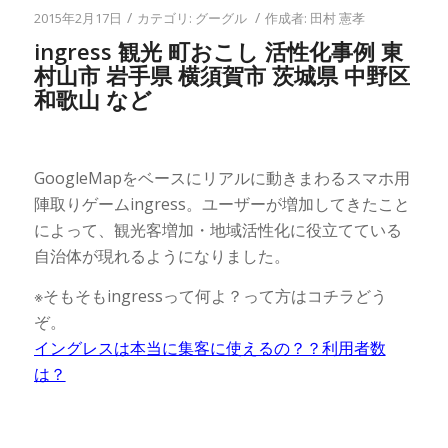
/
/
2015年2月17日
カテゴリ:
グーグル
作成者:
田村 憲孝
ingress 観光 町おこし 活性化事例 東
村山市 岩手県 横須賀市 茨城県 中野区
和歌山 など
GoogleMapをベースにリアルに動きまわるスマホ用
陣取りゲームingress。ユーザーが増加してきたこと
によって、観光客増加・地域活性化に役立てている
自治体が現れるようになりました。
※そもそもingressって何よ？って方はコチラどう
ぞ。
イングレスは本当に集客に使えるの？？利用者数
は？