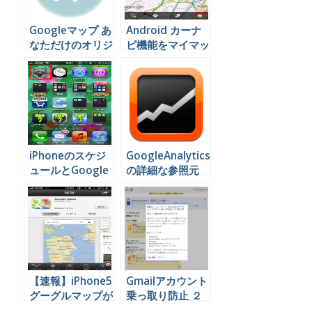
Googleマップ あ
Android カーナ
なただけのオリジ
ビ機能をマイマッ
ナル地図を作って
プと連動して使う
みよう
とこんなに便利！
iPhoneのスケジ
GoogleAnalytics
ュールとGoogle
の詳細な参照元
カレンダーを連動
URLをiPad(mini)
する
で確認できるアプ
リ
【速報】iPhone5
Gmailアカウント
グーグルマップが
乗っ取り防止 ２
復活！
段階認証の設定方