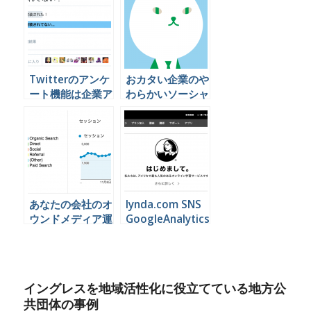
Twitterのアンケ
おカタい企業のや
ート機能は企業ア
わらかいソーシャ
カウントでこう使
ルメディア活用事
うといいと思うん
例
やけど
あなたの会社のオ
lynda.com SNS
ウンドメディア運
GoogleAnalytics
用が絶対に成功し
動画セミナー一覧
てしまう７つのポ
イントとは
イングレスを地域活性化に役立てている地方公
共団体の事例