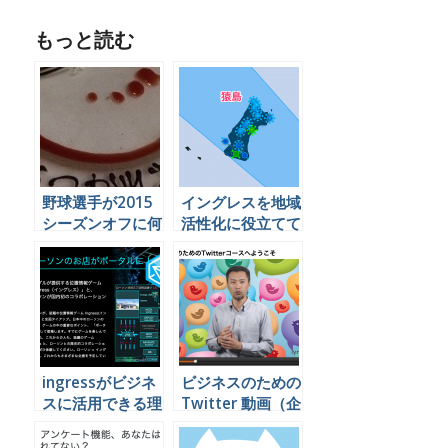
もっと読む
野球選手が2015
イングレスを地域
シーズンオフに何
活性化に役立てて
をやっているかを
いる地方公共団体
Twitterで見てみ
の事例
よう
ingressがビジネ
ビジネスのための
スに活用できる理
Twitter 動画（企
由をがっつり書い
業向け）
てみましたで