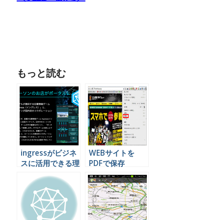
もっと読む
ingressがビジネ
WEBサイトを
スに活用できる理
PDFで保存
由をがっつり書い
Googleドライブ
てみましたで