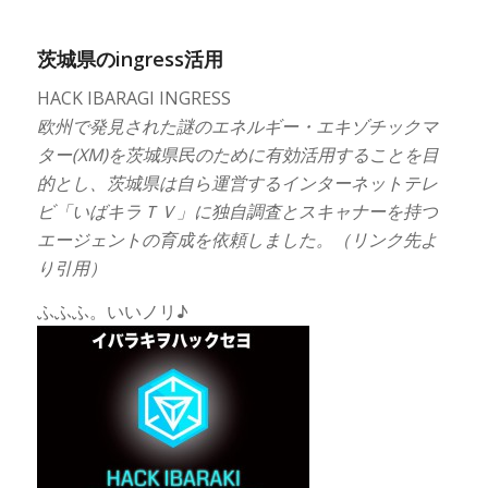
茨城県のingress活用
HACK IBARAGI INGRESS
欧州で発見された謎のエネルギー・エキゾチックマ
ター(XM)を茨城県民のために有効活用することを目
的とし、茨城県は自ら運営するインターネットテレ
ビ「いばキラＴＶ」に独自調査とスキャナーを持つ
エージェントの育成を依頼しました。（リンク先よ
り引用）
ふふふ。いいノリ♪