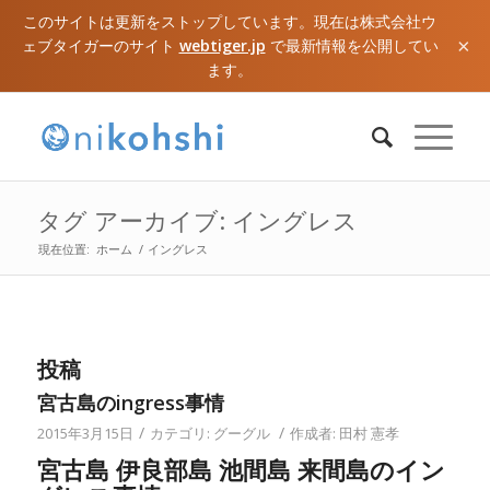
このサイトは更新をストップしています。現在は株式会社ウ
×
ェブタイガーのサイト
webtiger.jp
で最新情報を公開してい
ます。
タグ アーカイブ: イングレス
現在位置:
ホーム
/
イングレス
投稿
宮古島のingress事情
/
/
2015年3月15日
カテゴリ:
グーグル
作成者:
田村 憲孝
宮古島 伊良部島 池間島 来間島のイン