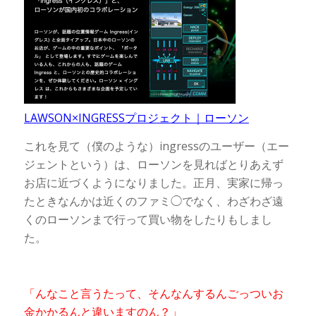
LAWSON×INGRESSプロジェクト｜ローソン
これを見て（僕のような）ingressのユーザー（エー
ジェントという）は、ローソンを見ればとりあえず
お店に近づくようになりました。正月、実家に帰っ
たときなんかは近くのファミ◯でなく、わざわざ遠
くのローソンまで行って買い物をしたりもしまし
た。
「んなこと言うたって、そんなんするんごっついお
金かかるんと違いますのん？」