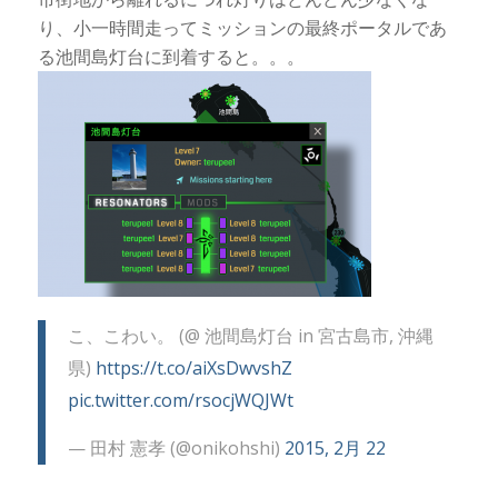
り、小一時間走ってミッションの最終ポータルであ
る池間島灯台に到着すると。。。
こ、こわい。 (@ 池間島灯台 in 宮古島市, 沖縄
県)
https://t.co/aiXsDwvshZ
pic.twitter.com/rsocjWQJWt
— 田村 憲孝 (@onikohshi)
2015, 2月 22