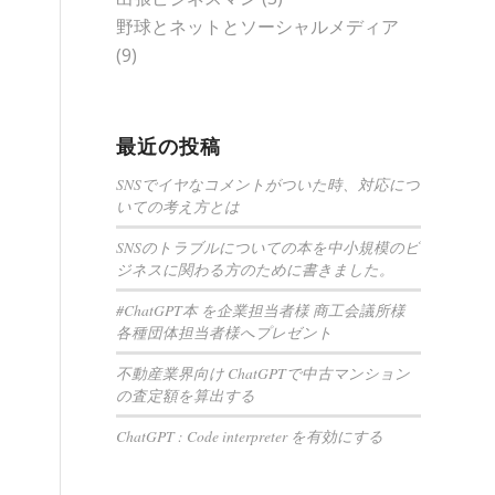
野球とネットとソーシャルメディア
(9)
最近の投稿
SNSでイヤなコメントがついた時、対応につ
いての考え方とは
SNSのトラブルについての本を中小規模のビ
ジネスに関わる方のために書きました。
#ChatGPT本 を企業担当者様 商工会議所様
各種団体担当者様へプレゼント
不動産業界向け ChatGPTで中古マンション
の査定額を算出する
ChatGPT : Code interpreter を有効にする