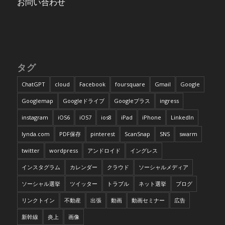
お問い合わせ
タグ
ChatGPT
cloud
Facebook
foursquare
Gmail
Google
Googlemap
Googleドライブ
Googleプラス
ingress
instagram
iOS6
iOS7
ios8
iPad
iPhone
LinkedIn
lynda.com
PDF保存
pinterest
ScanSnap
SNS
swarm
twitter
wordpress
アンドロイド
イングレス
インスタグラム
カレンダー
クラウド
ソーシャルメディア
ソーシャル選挙
ツイッター
トラブル
ネット選挙
ブログ
リンクトイン
不動産
出張
動画
動画セミナー
広告
新幹線
炎上
画像