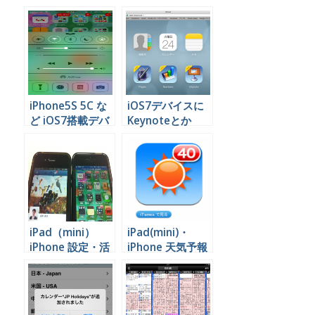
ラウンドで開いて
いやいや大丈夫大
いるアプリを閉じ
丈夫
る方法
iPhone5S 5C な
iOS7デバイスに
ど iOS7搭載デバ
Keynoteとか
イスで基本機能を
Pagesとか
素早く利用する方
Numbersを無料
法
で入れる方法
iPad（mini）
iPad(mini)・
iPhone 設定・活
iPhone 天気予報
用方法まとめ
おすすめアプリは
これ！