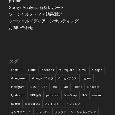
profile
GoogleAnalytics解析レポート
ソーシャルメディア効果測定
ソーシャルメディアコンサルティング
お問い合わせ
タグ
ChatGPT
cloud
Facebook
foursquare
Gmail
Google
Googlemap
Googleドライブ
Googleプラス
ingress
instagram
iOS6
iOS7
ios8
iPad
iPhone
LinkedIn
lynda.com
PDF保存
pinterest
ScanSnap
SNS
swarm
twitter
wordpress
アンドロイド
イングレス
インスタグラム
カレンダー
クラウド
ソーシャルメディア