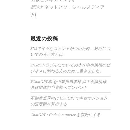
野球とネットとソーシャルメディア
(9)
最近の投稿
SNSでイヤなコメントがついた時、対応につ
いての考え方とは
SNSのトラブルについての本を中小規模のビ
ジネスに関わる方のために書きました。
#ChatGPT本 を企業担当者様 商工会議所様
各種団体担当者様へプレゼント
不動産業界向け ChatGPTで中古マンション
の査定額を算出する
ChatGPT : Code interpreter を有効にする