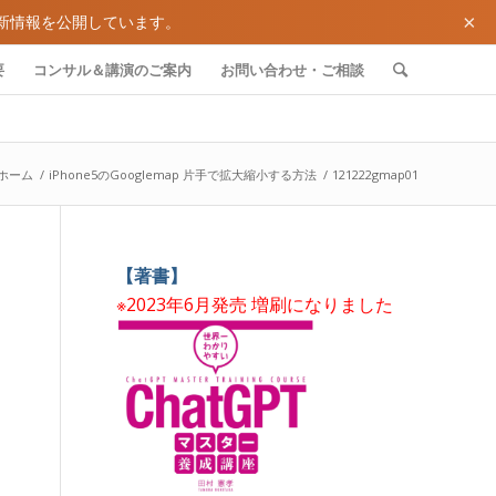
×
新情報を公開しています。
要
コンサル＆講演のご案内
お問い合わせ・ご相談
ホーム
/
iPhone5のGooglemap 片手で拡大縮小する方法
/
121222gmap01
【著書】
※2023年6月発売 増刷になりました