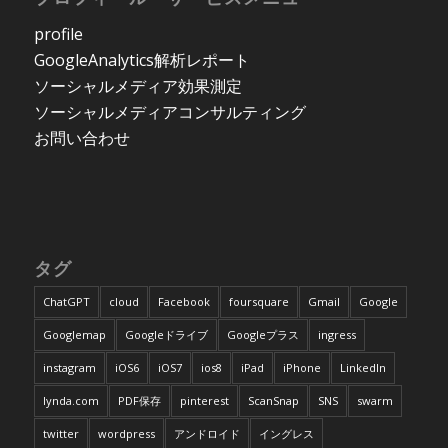
profile
GoogleAnalytics解析レポート
ソーシャルメディア効果測定
ソーシャルメディアコンサルティング
お問い合わせ
タグ
ChatGPT
cloud
Facebook
foursquare
Gmail
Google
Googlemap
Googleドライブ
Googleプラス
ingress
instagram
iOS6
iOS7
ios8
iPad
iPhone
LinkedIn
lynda.com
PDF保存
pinterest
ScanSnap
SNS
swarm
twitter
wordpress
アンドロイド
イングレス