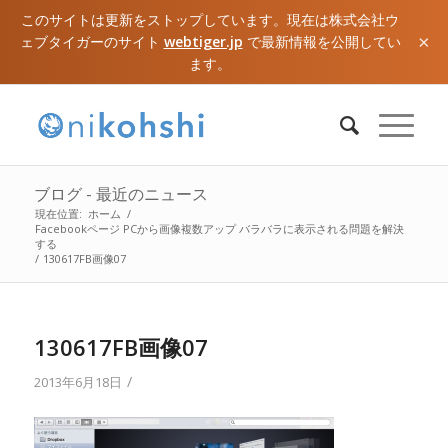
このサイトは更新をストップしています。現在は株式会社ウ
×
ェブタイガーのサイト
webtiger.jp
で最新情報を公開してい
ます。
ブログ - 最近のニュース
現在位置:
ホーム
/
Facebookページ PCから画像複数アップ バラバラに表示される問題を解決
する
/
130617FB画像07
130617FB画像07
/
2013年6月18日