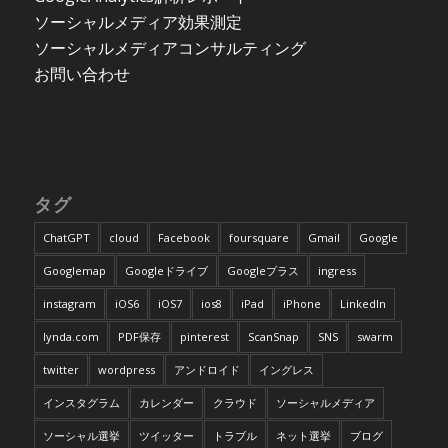
ソーシャルメディア効果測定
ソーシャルメディアコンサルティング
お問い合わせ
タグ
ChatGPT
cloud
Facebook
foursquare
Gmail
Google
Googlemap
Googleドライブ
Googleプラス
ingress
instagram
iOS6
iOS7
ios8
iPad
iPhone
LinkedIn
lynda.com
PDF保存
pinterest
ScanSnap
SNS
swarm
twitter
wordpress
アンドロイド
イングレス
インスタグラム
カレンダー
クラウド
ソーシャルメディア
ソーシャル選挙
ツイッター
トラブル
ネット選挙
ブログ