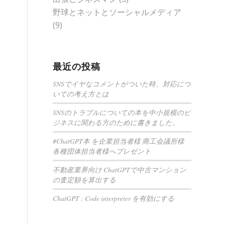
野球とネットとソーシャルメディア
(9)
最近の投稿
SNSでイヤなコメントがついた時、対応につ
いての考え方とは
SNSのトラブルについての本を中小規模のビ
ジネスに関わる方のために書きました。
#ChatGPT本 を企業担当者様 商工会議所様
各種団体担当者様へプレゼント
不動産業界向け ChatGPTで中古マンション
の査定額を算出する
ChatGPT : Code interpreter を有効にする