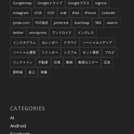
Googlemap
Googleドライブ
Googleプラス
ingress
instagram
iOS6
iOS7
ios8
iPad
iPhone
LinkedIn
lynda.com
PDF保存
pinterest
ScanSnap
SNS
swarm
twitter
wordpress
アンドロイド
イングレス
インスタグラム
カレンダー
クラウド
ソーシャルメディア
ソーシャル選挙
ツイッター
トラブル
ネット選挙
ブログ
リンクトイン
不動産
出張
動画
動画セミナー
広告
新幹線
炎上
画像
CATEGORIES
AI
Android
Facebook