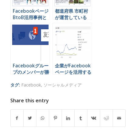
Facebookページ
都道府県 市町村
BtoB活用事例と
が運営している
運営の考え方
Facebookページ
一覧
Facebookグルー
企業がFacebook
プのメンバーが勝
ページを活用する
手に友達を招待で
時毎日チェックす
きないようにする
るべき３つの指標
タグ:
Facebook
,
ソーシャルメディア
方法
Share this entry