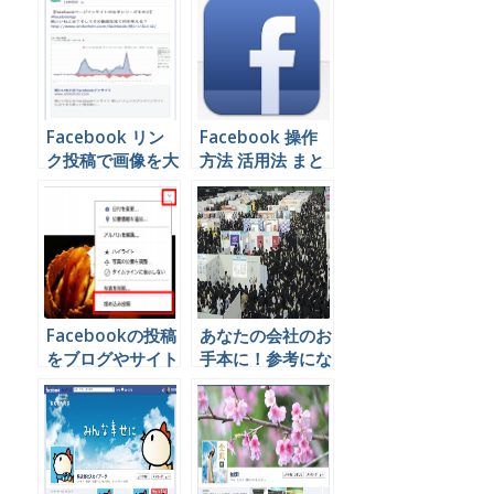
Facebook リン
Facebook 操作
ク投稿で画像を大
方法 活用法 まと
きく表示させる方
め
法
Facebookの投稿
あなたの会社のお
をブログやサイト
手本に！参考にな
に埋め込む方法
る新卒採用
Facebookページ