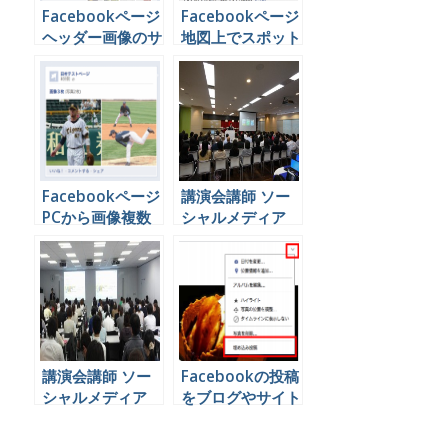
Facebookページ
Facebookページ
ヘッダー画像のサ
地図上でスポット
イズは？
の位置を修正する
方法
Facebookページ
講演会講師 ソー
PCから画像複数
シャルメディア
アップ バラバラ
に表示される問題
を解決する
講演会講師 ソー
Facebookの投稿
シャルメディア
をブログやサイト
大阪 京都 滋賀
に埋め込む方法