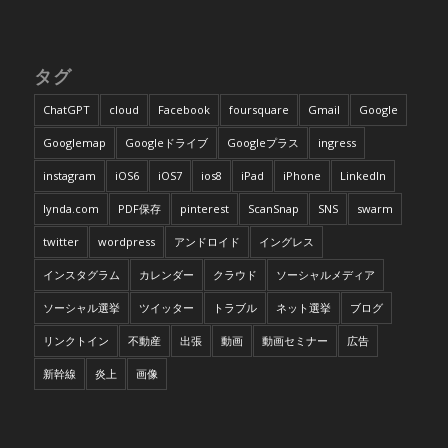
タグ
ChatGPT
cloud
Facebook
foursquare
Gmail
Google
Googlemap
Googleドライブ
Googleプラス
ingress
instagram
iOS6
iOS7
ios8
iPad
iPhone
LinkedIn
lynda.com
PDF保存
pinterest
ScanSnap
SNS
swarm
twitter
wordpress
アンドロイド
イングレス
インスタグラム
カレンダー
クラウド
ソーシャルメディア
ソーシャル選挙
ツイッター
トラブル
ネット選挙
ブログ
リンクトイン
不動産
出張
動画
動画セミナー
広告
新幹線
炎上
画像