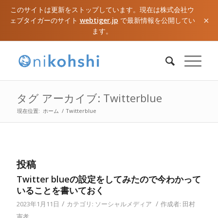
このサイトは更新をストップしています。現在は株式会社ウ
×
ェブタイガーのサイト
webtiger.jp
で最新情報を公開してい
ます。
タグ アーカイブ: Twitterblue
現在位置:
ホーム
/
Twitterblue
投稿
Twitter blueの設定をしてみたので今わかって
いることを書いておく
/
/
2023年1月11日
カテゴリ:
ソーシャルメディア
作成者:
田村
憲孝