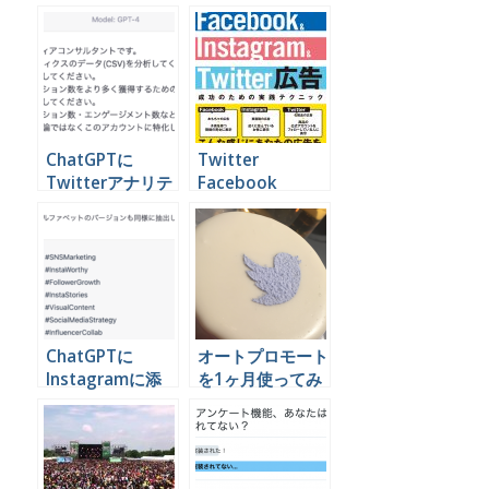
ChatGPTに
Twitter
Twitterアナリテ
Facebook
ィクスのデータを
Instagram 広告
読み込ませて分析
の本を出しました
する
#ソーシャル広告
の本
ChatGPTに
オートプロモート
Instagramに添
を1ヶ月使ってみ
付するハッシュタ
た3つのツイッタ
グを考えてもらう
ーアカウントの効
果をドーンとお見
せしましょう。