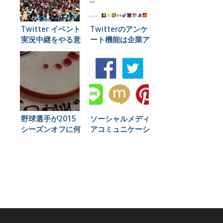
Twitter イベント
Twitterのアンケ
実況中継をやる意
ート機能は企業ア
味とは
カウントでこう使
うといいと思うん
やけど
野球選手が2015
ソーシャルメディ
シーズンオフに何
アコミュニケーシ
をやっているかを
ョンの代行業務を
Twitterで見てみ
できる会社は日本
よう
にほとんど無いら
しい。