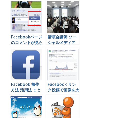
ジブラウザとは？
Facebookページ
講演会講師 ソー
のコメントが見ら
シャルメディア
れない？表示方法
大阪 京都 滋賀
が変わってます。
Facebook 操作
Facebook リン
方法 活用法 まと
ク投稿で画像を大
め
きく表示させる方
法