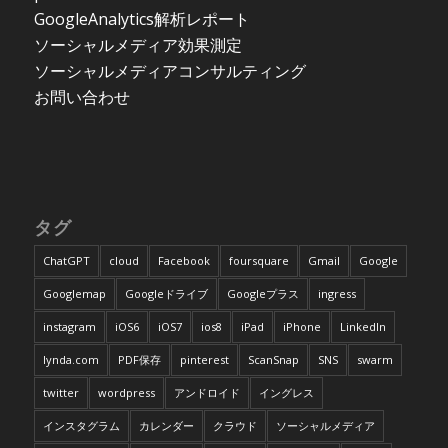
GoogleAnalytics解析レポート
ソーシャルメディア効果測定
ソーシャルメディアコンサルティング
お問い合わせ
タグ
ChatGPT
cloud
Facebook
foursquare
Gmail
Google
Googlemap
Googleドライブ
Googleプラス
ingress
instagram
iOS6
iOS7
ios8
iPad
iPhone
LinkedIn
lynda.com
PDF保存
pinterest
ScanSnap
SNS
swarm
twitter
wordpress
アンドロイド
イングレス
インスタグラム
カレンダー
クラウド
ソーシャルメディア