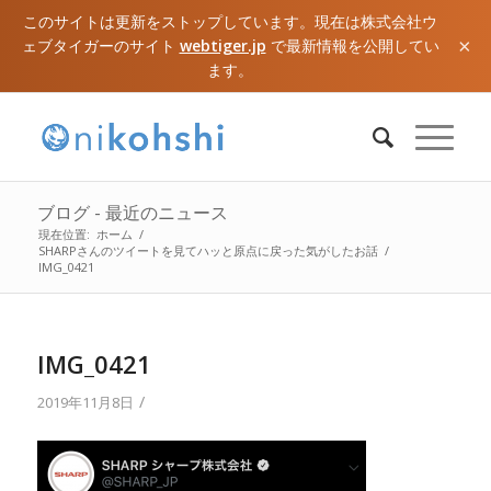
このサイトは更新をストップしています。現在は株式会社ウ
×
ェブタイガーのサイト
webtiger.jp
で最新情報を公開してい
ます。
ブログ - 最近のニュース
現在位置:
ホーム
/
SHARPさんのツイートを見てハッと原点に戻った気がしたお話
/
IMG_0421
IMG_0421
/
2019年11月8日