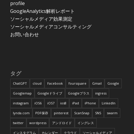
profile
GoogleAnalytics解析レポート
ソーシャルメディア効果測定
ソーシャルメディアコンサルティング
お問い合わせ
タグ
ChatGPT
cloud
Facebook
foursquare
Gmail
Google
Googlemap
Googleドライブ
Googleプラス
ingress
instagram
iOS6
iOS7
ios8
iPad
iPhone
LinkedIn
lynda.com
PDF保存
pinterest
ScanSnap
SNS
swarm
twitter
wordpress
アンドロイド
イングレス
インスタグラム
カレンダー
クラウド
ソーシャルメディア