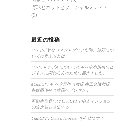
野球とネットとソーシャルメディア
(9)
最近の投稿
SNSでイヤなコメントがついた時、対応につ
いての考え方とは
SNSのトラブルについての本を中小規模のビ
ジネスに関わる方のために書きました。
#ChatGPT本 を企業担当者様 商工会議所様
各種団体担当者様へプレゼント
不動産業界向け ChatGPTで中古マンション
の査定額を算出する
ChatGPT : Code interpreter を有効にする