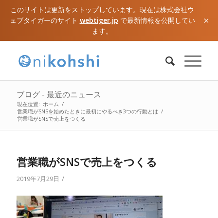
このサイトは更新をストップしています。現在は株式会社ウ
×
ェブタイガーのサイト
webtiger.jp
で最新情報を公開してい
ます。
ブログ - 最近のニュース
現在位置:
ホーム
/
営業職がSNSを始めたときに最初にやるべき3つの行動とは
/
営業職がSNSで売上をつくる
営業職がSNSで売上をつくる
/
2019年7月29日