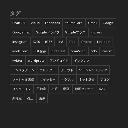
タグ
ChatGPT
cloud
Facebook
foursquare
Gmail
Google
Googlemap
Googleドライブ
Googleプラス
ingress
instagram
iOS6
iOS7
ios8
iPad
iPhone
LinkedIn
lynda.com
PDF保存
pinterest
ScanSnap
SNS
swarm
twitter
wordpress
アンドロイド
イングレス
インスタグラム
カレンダー
クラウド
ソーシャルメディア
ソーシャル選挙
ツイッター
トラブル
ネット選挙
ブログ
リンクトイン
不動産
出張
動画
動画セミナー
広告
新幹線
炎上
画像