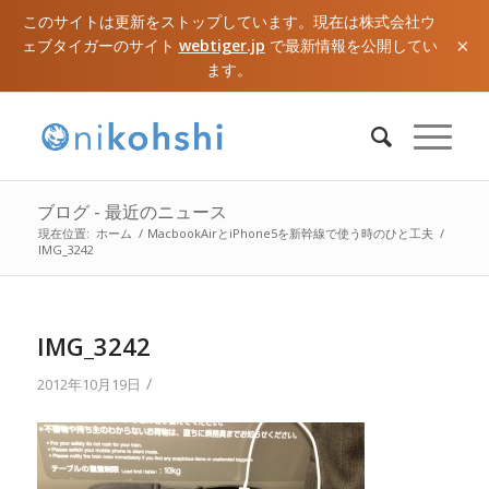
このサイトは更新をストップしています。現在は株式会社ウ
×
ェブタイガーのサイト
webtiger.jp
で最新情報を公開してい
ます。
ブログ - 最近のニュース
現在位置:
ホーム
/
MacbookAirとiPhone5を新幹線で使う時のひと工夫
/
IMG_3242
IMG_3242
/
2012年10月19日