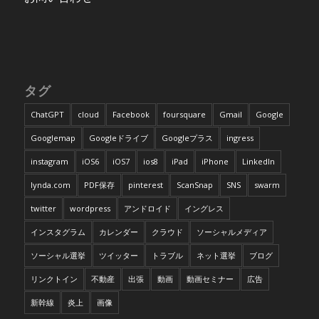
タグ
ChatGPT
cloud
Facebook
foursquare
Gmail
Google
Googlemap
Googleドライブ
Googleプラス
ingress
instagram
iOS6
iOS7
ios8
iPad
iPhone
LinkedIn
lynda.com
PDF保存
pinterest
ScanSnap
SNS
swarm
twitter
wordpress
アンドロイド
イングレス
インスタグラム
カレンダー
クラウド
ソーシャルメディア
ソーシャル選挙
ツイッター
トラブル
ネット選挙
ブログ
リンクトイン
不動産
出張
動画
動画セミナー
広告
新幹線
炎上
画像