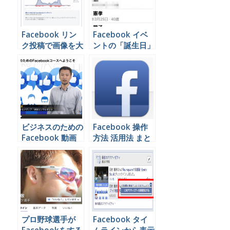
Facebook リン
Facebook イベ
ク投稿で画像を大
ントの「誕生日」
きく表示させる方
欄に年齢を表示さ
法
せない方法
ビジネスのための
Facebook 操作
Facebook 動画
方法 活用法 まと
（企業向け）
め
プロ野球選手が
Facebook タイ