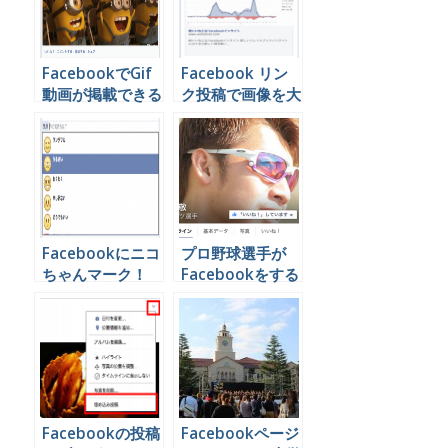
FacebookでGif
Facebook リン
動画が掲載できる
ク投稿で画像を大
というのでやって
きく表示させる方
みたけどG+のほ
法
うが全然上だった
Facebookにニコ
プロ野球選手が
ちゃんマーク！
Facebookをする
iPhone Android
時に注意すること
スマホでも使えま
とは
す
Facebookの投稿
Facebookページ