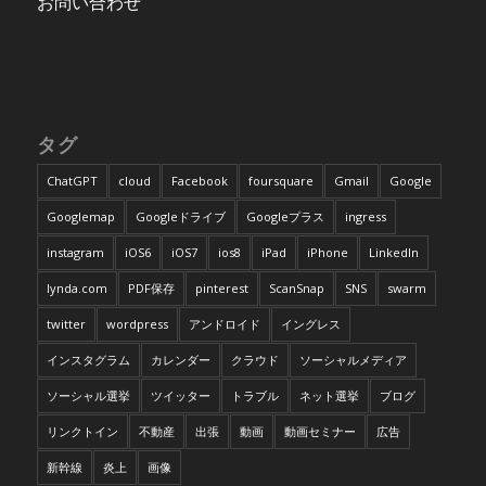
お問い合わせ
タグ
ChatGPT
cloud
Facebook
foursquare
Gmail
Google
Googlemap
Googleドライブ
Googleプラス
ingress
instagram
iOS6
iOS7
ios8
iPad
iPhone
LinkedIn
lynda.com
PDF保存
pinterest
ScanSnap
SNS
swarm
twitter
wordpress
アンドロイド
イングレス
インスタグラム
カレンダー
クラウド
ソーシャルメディア
ソーシャル選挙
ツイッター
トラブル
ネット選挙
ブログ
リンクトイン
不動産
出張
動画
動画セミナー
広告
新幹線
炎上
画像