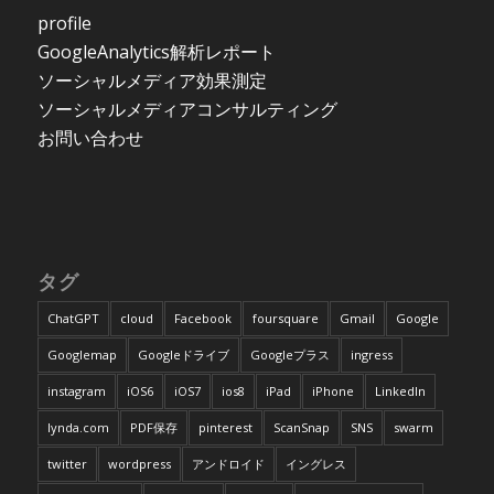
profile
GoogleAnalytics解析レポート
ソーシャルメディア効果測定
ソーシャルメディアコンサルティング
お問い合わせ
タグ
ChatGPT
cloud
Facebook
foursquare
Gmail
Google
Googlemap
Googleドライブ
Googleプラス
ingress
instagram
iOS6
iOS7
ios8
iPad
iPhone
LinkedIn
lynda.com
PDF保存
pinterest
ScanSnap
SNS
swarm
twitter
wordpress
アンドロイド
イングレス