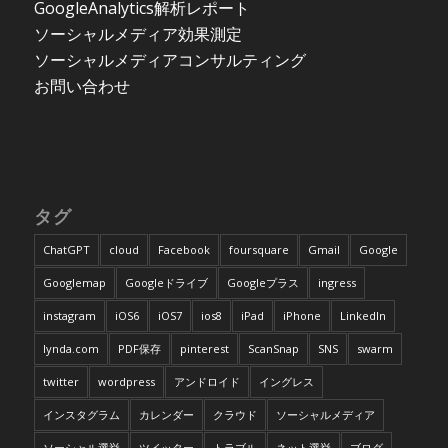
GoogleAnalytics解析レポート
ソーシャルメディア効果測定
ソーシャルメディアコンサルティング
お問い合わせ
タグ
ChatGPT
cloud
Facebook
foursquare
Gmail
Google
Googlemap
Googleドライブ
Googleプラス
ingress
instagram
iOS6
iOS7
ios8
iPad
iPhone
LinkedIn
lynda.com
PDF保存
pinterest
ScanSnap
SNS
swarm
twitter
wordpress
アンドロイド
イングレス
インスタグラム
カレンダー
クラウド
ソーシャルメディア
ソーシャル選挙
ツイッター
トラブル
ネット選挙
ブログ