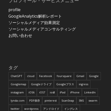
プロフィール・サービスメニュー
profile
GoogleAnalytics解析レポート
ソーシャルメディア効果測定
ソーシャルメディアコンサルティング
お問い合わせ
タグ
ChatGPT
cloud
Facebook
foursquare
Gmail
Google
Googlemap
Googleドライブ
Googleプラス
ingress
instagram
iOS6
iOS7
ios8
iPad
iPhone
LinkedIn
lynda.com
PDF保存
pinterest
ScanSnap
SNS
swarm
twitter
wordpress
アンドロイド
イングレス