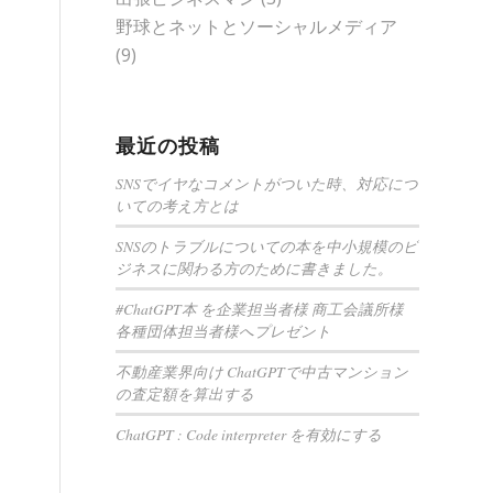
野球とネットとソーシャルメディア
(9)
最近の投稿
SNSでイヤなコメントがついた時、対応につ
いての考え方とは
SNSのトラブルについての本を中小規模のビ
ジネスに関わる方のために書きました。
#ChatGPT本 を企業担当者様 商工会議所様
各種団体担当者様へプレゼント
不動産業界向け ChatGPTで中古マンション
の査定額を算出する
ChatGPT : Code interpreter を有効にする