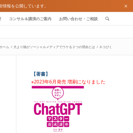
×
新情報を公開しています。
要
コンサル＆講演のご案内
お問い合わせ・ご相談
ホーム
/
犬より猫がソーシャルメディアでウケる２つの理由とは
/
ネコぴく
【著書】
※2023年6月発売 増刷になりました