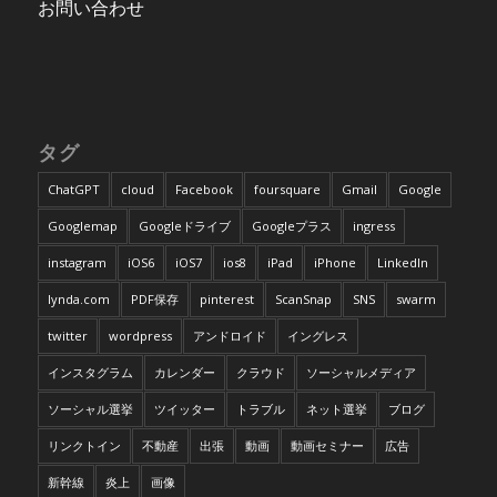
お問い合わせ
タグ
ChatGPT
cloud
Facebook
foursquare
Gmail
Google
Googlemap
Googleドライブ
Googleプラス
ingress
instagram
iOS6
iOS7
ios8
iPad
iPhone
LinkedIn
lynda.com
PDF保存
pinterest
ScanSnap
SNS
swarm
twitter
wordpress
アンドロイド
イングレス
インスタグラム
カレンダー
クラウド
ソーシャルメディア
ソーシャル選挙
ツイッター
トラブル
ネット選挙
ブログ
リンクトイン
不動産
出張
動画
動画セミナー
広告
新幹線
炎上
画像