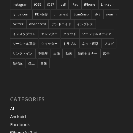
instagram
iOS6
iOS7
ios8
iPad
iPhone
LinkedIn
lynda.com
PDF保存
pinterest
ScanSnap
SNS
swarm
twitter
wordpress
アンドロイド
イングレス
インスタグラム
カレンダー
クラウド
ソーシャルメディア
ソーシャル選挙
ツイッター
トラブル
ネット選挙
ブログ
リンクトイン
不動産
出張
動画
動画セミナー
広告
新幹線
炎上
画像
CATEGORIES
AI
Android
Facebook
iPhoneとiPad