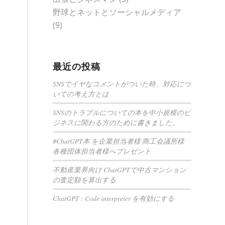
野球とネットとソーシャルメディア
(9)
最近の投稿
SNSでイヤなコメントがついた時、対応につ
いての考え方とは
SNSのトラブルについての本を中小規模のビ
ジネスに関わる方のために書きました。
#ChatGPT本 を企業担当者様 商工会議所様
各種団体担当者様へプレゼント
不動産業界向け ChatGPTで中古マンション
の査定額を算出する
ChatGPT : Code interpreter を有効にする