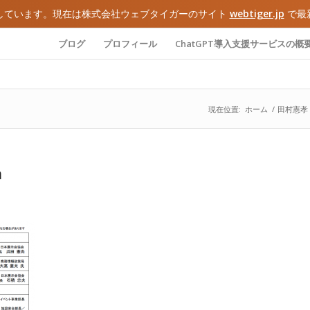
しています。現在は株式会社ウェブタイガーのサイト
webtiger.jp
で最
ブログ
プロフィール
ChatGPT導入支援サービスの概
現在位置:
ホーム
/
田村憲孝
m