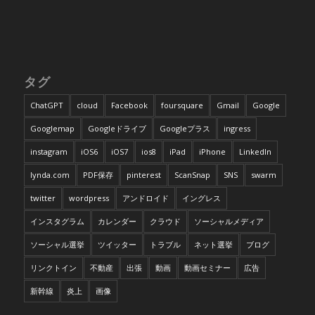
タグ
ChatGPT
cloud
Facebook
foursquare
Gmail
Google
Googlemap
Googleドライブ
Googleプラス
ingress
instagram
iOS6
iOS7
ios8
iPad
iPhone
LinkedIn
lynda.com
PDF保存
pinterest
ScanSnap
SNS
swarm
twitter
wordpress
アンドロイド
イングレス
インスタグラム
カレンダー
クラウド
ソーシャルメディア
ソーシャル選挙
ツイッター
トラブル
ネット選挙
ブログ
リンクトイン
不動産
出張
動画
動画セミナー
広告
新幹線
炎上
画像