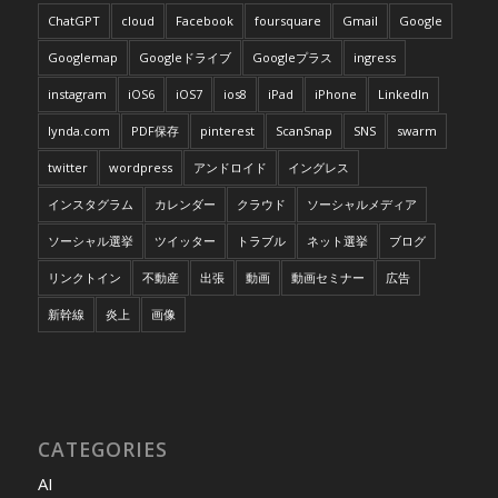
ChatGPT
cloud
Facebook
foursquare
Gmail
Google
Googlemap
Googleドライブ
Googleプラス
ingress
instagram
iOS6
iOS7
ios8
iPad
iPhone
LinkedIn
lynda.com
PDF保存
pinterest
ScanSnap
SNS
swarm
twitter
wordpress
アンドロイド
イングレス
インスタグラム
カレンダー
クラウド
ソーシャルメディア
ソーシャル選挙
ツイッター
トラブル
ネット選挙
ブログ
リンクトイン
不動産
出張
動画
動画セミナー
広告
新幹線
炎上
画像
CATEGORIES
AI