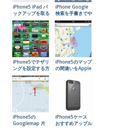
iPhone5 iPad バ
iPhone Google
ックアップを取る
検索を手書きでや
方法 （iCloud）
ってみよう
iPhone5でテザリ
iPhone5のマップ
ングを設定する方
の間違いをApple
法
に報告するには
iPhone5の
iPhone5ケース
Googlemap 片
おすすめアップル
手で拡大縮小する
マークが見えるカ
方法
バー