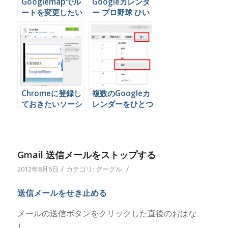
Googlemapでル
Googleカレンダ
ートを変更したい
ー プロ野球 ひい
時は
きチームの試合を
自動的に表示させ
る方法
Chromeに登録し
複数のGoogleカ
ておきたいソーシ
レンダーをひとつ
ャルメディア関連
のアカウントで見
アドオン
る方法
Gmail 送信メールをストップする
/
/
2012年8月6日
カテゴリ:
グーグル
送信メールをせき止める
メールの送信ボタンをクリックした直後のおはな
し。