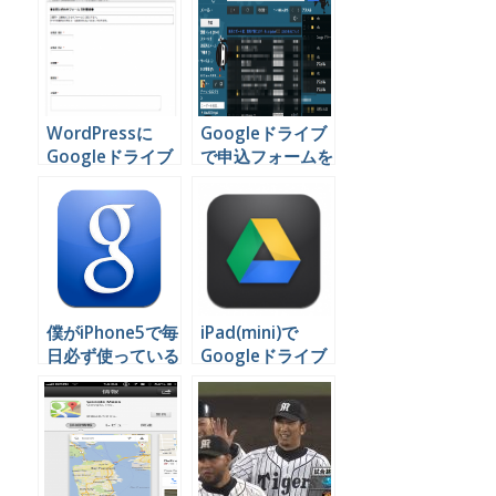
WordPressに
Googleドライブ
Googleドライブ
で申込フォームを
で作った申込フォ
作りサイトやブロ
ームを掲載する
グに掲載できる超
簡単な方法
僕がiPhone5で毎
iPad(mini)で
日必ず使っている
Googleドライブ
５つのGoogleサ
のデータを編集す
ービスと便利な関
る
連アプリ