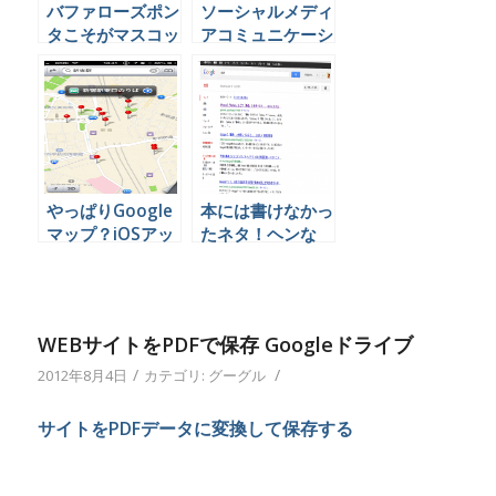
バファローズポン
ソーシャルメディ
タこそがマスコッ
アコミュニケーシ
トキャラの鏡であ
ョンの代行業務を
ることをTwitter
できる会社は日本
で証明している
にほとんど無いら
しい。
やっぱりGoogle
本には書けなかっ
マップ？iOSアッ
たネタ！ヘンな
プデートで地図が
Google検索方法
使えなくなったと
で画面がえらいこ
困っているなら。
とに！
WEBサイトをPDFで保存 Googleドライブ
/
/
2012年8月4日
カテゴリ:
グーグル
サイトをPDFデータに変換して保存する