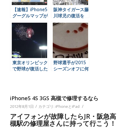
【速報】iPhone5
阪神タイガース藤
グーグルマップが
川球児の復活を
復活！
Twitter民はどう
見たか、まとめ
東京オリンピック
野球選手が2015
で野球が復活した
シーズンオフに何
ことについて、ソ
をやっているかを
ーシャル民はどう
Twitterで見てみ
言っているのか見
よう
てみました
iPhone5 4S 3GS 高槻で修理するなら
/
/
2012年8月1日
カテゴリ:
iPhoneとiPad
アイフォンが故障したらJR・阪急高
槻駅の修理屋さんに持って行こう！