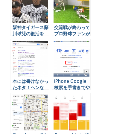
阪神タイガース藤
交流戦が終わって
川球児の復活を
プロ野球ファンが
Twitter民はどう
チェックしておく
見たか、まとめ
べきFacebookペ
ージ・Twitterア
カウントとは
本には書けなかっ
iPhone Google
たネタ！ヘンな
検索を手書きでや
Google検索方法
ってみよう
で画面がえらいこ
とに！