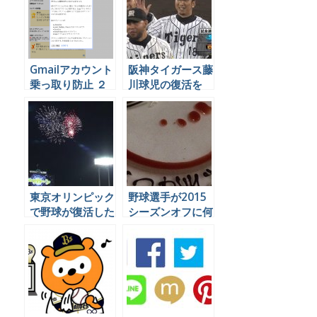
Gmailアカウント
阪神タイガース藤
乗っ取り防止 ２
川球児の復活を
段階認証の設定方
Twitter民はどう
法
見たか、まとめ
東京オリンピック
野球選手が2015
で野球が復活した
シーズンオフに何
ことについて、ソ
をやっているかを
ーシャル民はどう
Twitterで見てみ
言っているのか見
よう
てみました