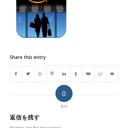
Share this entry
0
返信
返信を残す
Want to join the discussion?