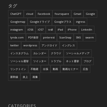
タグ
ChatGPT
cloud
Facebook
foursquare
Gmail
Google
Googlemap
Googleドライブ
Googleプラス
ingress
instagram
iOS6
iOS7
ios8
iPad
iPhone
LinkedIn
lynda.com
PDF保存
pinterest
ScanSnap
SNS
swarm
twitter
wordpress
アンドロイド
イングレス
インスタグラム
カレンダー
クラウド
ソーシャルメディア
ソーシャル選挙
ツイッター
トラブル
ネット選挙
ブログ
リンクトイン
不動産
出張
動画
動画セミナー
広告
新幹線
炎上
画像
CATEGORIES