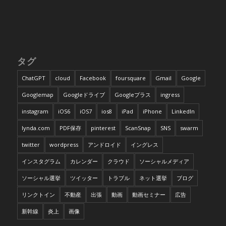
タグ
ChatGPT
cloud
Facebook
foursquare
Gmail
Google
Googlemap
Googleドライブ
Googleプラス
ingress
instagram
iOS6
iOS7
ios8
iPad
iPhone
LinkedIn
lynda.com
PDF保存
pinterest
ScanSnap
SNS
swarm
twitter
wordpress
アンドロイド
イングレス
インスタグラム
カレンダー
クラウド
ソーシャルメディア
ソーシャル選挙
ツイッター
トラブル
ネット選挙
ブログ
リンクトイン
不動産
出張
動画
動画セミナー
広告
新幹線
炎上
画像