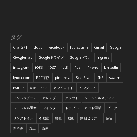
タグ
ChatGPT
cloud
Facebook
foursquare
Gmail
Google
Googlemap
Googleドライブ
Googleプラス
ingress
instagram
iOS6
iOS7
ios8
iPad
iPhone
LinkedIn
lynda.com
PDF保存
pinterest
ScanSnap
SNS
swarm
twitter
wordpress
アンドロイド
イングレス
インスタグラム
カレンダー
クラウド
ソーシャルメディア
ソーシャル選挙
ツイッター
トラブル
ネット選挙
ブログ
リンクトイン
不動産
出張
動画
動画セミナー
広告
新幹線
炎上
画像