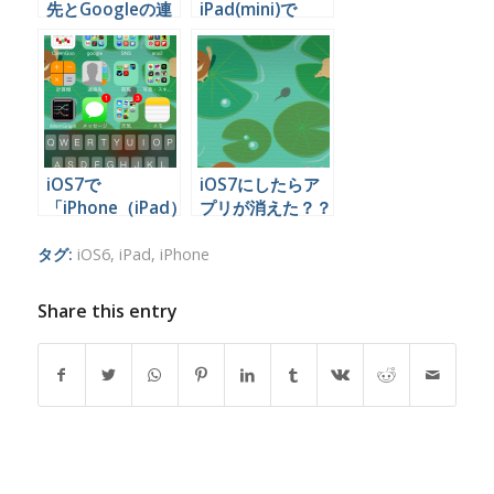
先とGoogleの連
iPad(mini)で
絡先を同期する方
Kindleアプリを使
法
うとこんなに便利
だったとは
iOS7で
iOS7にしたらア
「iPhone（iPad）
プリが消えた？？
を検索」を使う方
いやいや大丈夫大
法
丈夫
タグ:
iOS6
,
iPad
,
iPhone
Share this entry