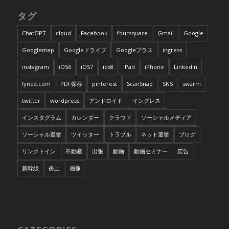
タグ
ChatGPT
cloud
Facebook
foursquare
Gmail
Google
Googlemap
Googleドライブ
Googleプラス
ingress
instagram
iOS6
iOS7
ios8
iPad
iPhone
LinkedIn
lynda.com
PDF保存
pinterest
ScanSnap
SNS
swarm
twitter
wordpress
アンドロイド
イングレス
インスタグラム
カレンダー
クラウド
ソーシャルメディア
ソーシャル選挙
ツイッター
トラブル
ネット選挙
ブログ
リンクトイン
不動産
出張
動画
動画セミナー
広告
新幹線
炎上
画像