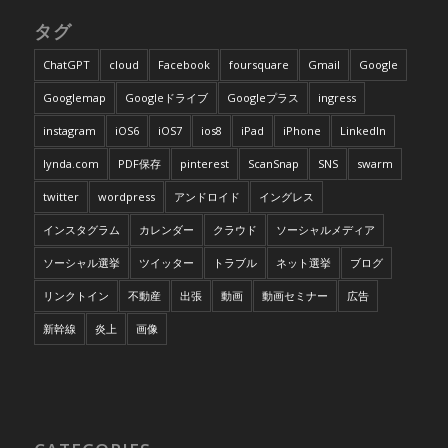
タグ
ChatGPT
cloud
Facebook
foursquare
Gmail
Google
Googlemap
Googleドライブ
Googleプラス
ingress
instagram
iOS6
iOS7
ios8
iPad
iPhone
LinkedIn
lynda.com
PDF保存
pinterest
ScanSnap
SNS
swarm
twitter
wordpress
アンドロイド
イングレス
インスタグラム
カレンダー
クラウド
ソーシャルメディア
ソーシャル選挙
ツイッター
トラブル
ネット選挙
ブログ
リンクトイン
不動産
出張
動画
動画セミナー
広告
新幹線
炎上
画像