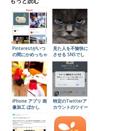
もっと読む
Pinterestがいつ
見た人を不愉快に
の間にかめっちゃ
させる SNSでし
使えるメディアに
てはいけない投稿
なっていた
とは
iPhone アプリ 画
特定のTwitterア
像加工 ぼかし
カウントのツイー
トをプッシュ通知
させる方法
iPhone