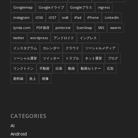
Googlemap
Googleドライブ
Googleプラス
ingress
instagram
iOS6
iOS7
ios8
iPad
iPhone
LinkedIn
lynda.com
PDF保存
pinterest
ScanSnap
SNS
swarm
twitter
wordpress
アンドロイド
イングレス
インスタグラム
カレンダー
クラウド
ソーシャルメディア
ソーシャル選挙
ツイッター
トラブル
ネット選挙
ブログ
リンクトイン
不動産
出張
動画
動画セミナー
広告
新幹線
炎上
画像
CATEGORIES
AI
Android