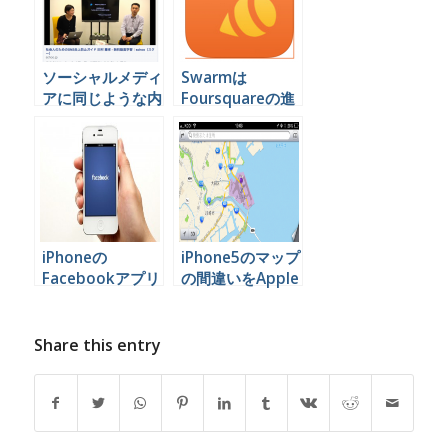
ソーシャルメディ
Swarmは
アに同じような内
Foursquareの進
容の投稿を何度も
化版？とりあえず
していいのでしょ
使ってみたでーー
うか
iPhoneの
iPhone5のマップ
Facebookアプリ
の間違いをApple
でコメントにタグ
に報告するには
付けする
Share this entry