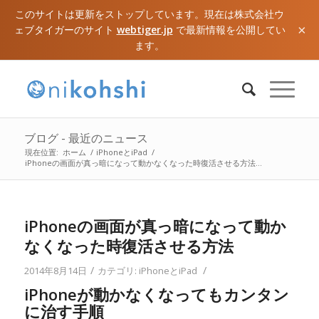
このサイトは更新をストップしています。現在は株式会社ウ
×
ェブタイガーのサイト
webtiger.jp
で最新情報を公開してい
ます。
ブログ - 最近のニュース
現在位置:
ホーム
/
iPhoneとiPad
/
iPhoneの画面が真っ暗になって動かなくなった時復活させる方法...
iPhoneの画面が真っ暗になって動か
なくなった時復活させる方法
/
/
2014年8月14日
カテゴリ:
iPhoneとiPad
iPhoneが動かなくなってもカンタン
に治す手順