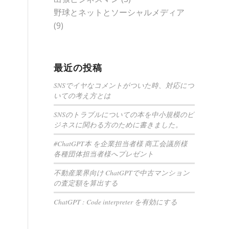
野球とネットとソーシャルメディア
(9)
最近の投稿
SNSでイヤなコメントがついた時、対応につ
いての考え方とは
SNSのトラブルについての本を中小規模のビ
ジネスに関わる方のために書きました。
#ChatGPT本 を企業担当者様 商工会議所様
各種団体担当者様へプレゼント
不動産業界向け ChatGPTで中古マンション
の査定額を算出する
ChatGPT : Code interpreter を有効にする