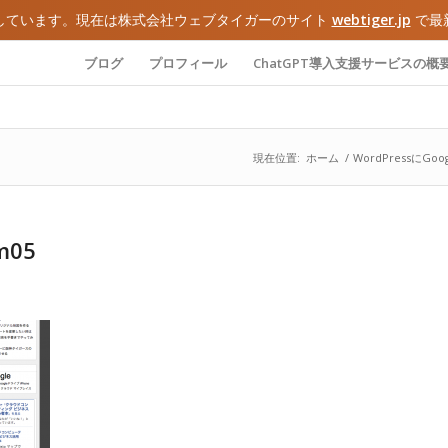
しています。現在は株式会社ウェブタイガーのサイト
webtiger.jp
で最
ブログ
プロフィール
ChatGPT導入支援サービスの概
現在位置:
ホーム
/
WordPressに
m05