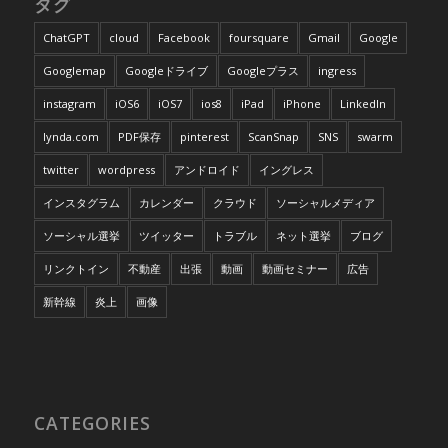
タグ
ChatGPT
cloud
Facebook
foursquare
Gmail
Google
Googlemap
Googleドライブ
Googleプラス
ingress
instagram
iOS6
iOS7
ios8
iPad
iPhone
LinkedIn
lynda.com
PDF保存
pinterest
ScanSnap
SNS
swarm
twitter
wordpress
アンドロイド
イングレス
インスタグラム
カレンダー
クラウド
ソーシャルメディア
ソーシャル選挙
ツイッター
トラブル
ネット選挙
ブログ
リンクトイン
不動産
出張
動画
動画セミナー
広告
新幹線
炎上
画像
CATEGORIES