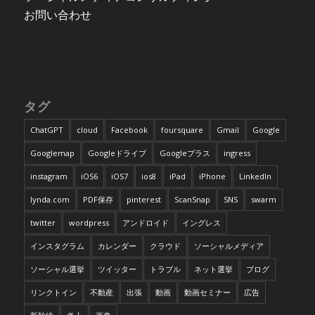
お問い合わせ
タグ
ChatGPT
cloud
Facebook
foursquare
Gmail
Google
Googlemap
Googleドライブ
Googleプラス
ingress
instagram
iOS6
iOS7
ios8
iPad
iPhone
LinkedIn
lynda.com
PDF保存
pinterest
ScanSnap
SNS
swarm
twitter
wordpress
アンドロイド
イングレス
インスタグラム
カレンダー
クラウド
ソーシャルメディア
ソーシャル選挙
ツイッター
トラブル
ネット選挙
ブログ
リンクトイン
不動産
出張
動画
動画セミナー
広告