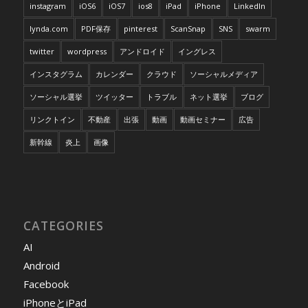
instagram
iOS6
iOS7
ios8
iPad
iPhone
LinkedIn
lynda.com
PDF保存
pinterest
ScanSnap
SNS
swarm
twitter
wordpress
アンドロイド
イングレス
インスタグラム
カレンダー
クラウド
ソーシャルメディア
ソーシャル選挙
ツイッター
トラブル
ネット選挙
ブログ
リンクトイン
不動産
出張
動画
動画セミナー
広告
新幹線
炎上
画像
CATEGORIES
AI
Android
Facebook
iPhoneとiPad