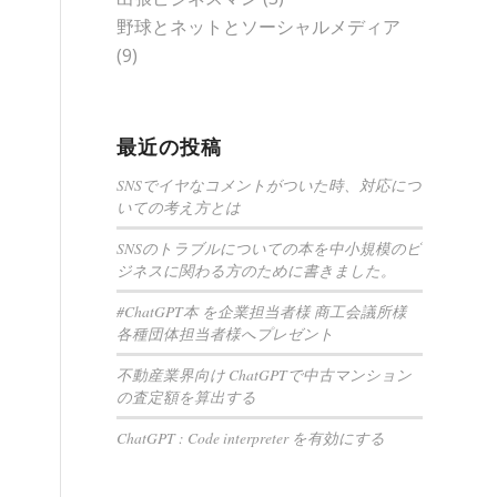
野球とネットとソーシャルメディア
(9)
最近の投稿
SNSでイヤなコメントがついた時、対応につ
いての考え方とは
SNSのトラブルについての本を中小規模のビ
ジネスに関わる方のために書きました。
#ChatGPT本 を企業担当者様 商工会議所様
各種団体担当者様へプレゼント
不動産業界向け ChatGPTで中古マンション
の査定額を算出する
ChatGPT : Code interpreter を有効にする