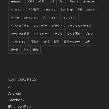
instagram
iOS6
iOS7
ios8
iPad
iPhone
LinkedIn
lynda.com
PDF保存
pinterest
ScanSnap
SNS
swarm
twitter
wordpress
アンドロイド
イングレス
インスタグラム
カレンダー
クラウド
ソーシャルメディア
ソーシャル選挙
ツイッター
トラブル
ネット選挙
ブログ
リンクトイン
不動産
出張
動画
動画セミナー
広告
新幹線
炎上
画像
CATEGORIES
AI
Android
Facebook
iPhoneとiPad