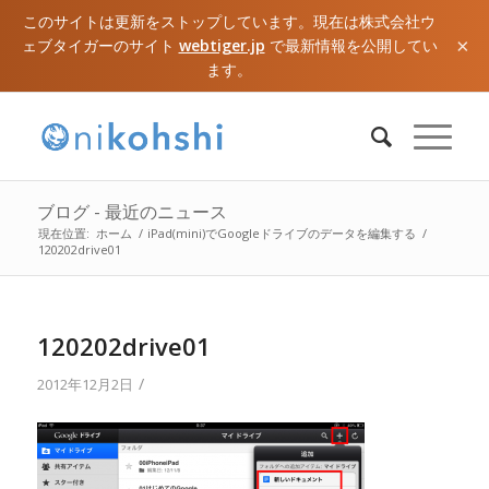
このサイトは更新をストップしています。現在は株式会社ウ
×
ェブタイガーのサイト
webtiger.jp
で最新情報を公開してい
ます。
ブログ - 最近のニュース
現在位置:
ホーム
/
iPad(mini)でGoogleドライブのデータを編集する
/
120202drive01
120202drive01
/
2012年12月2日