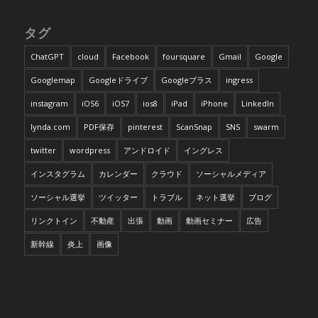
タグ
ChatGPT
cloud
Facebook
foursquare
Gmail
Google
Googlemap
Googleドライブ
Googleプラス
ingress
instagram
iOS6
iOS7
ios8
iPad
iPhone
LinkedIn
lynda.com
PDF保存
pinterest
ScanSnap
SNS
swarm
twitter
wordpress
アンドロイド
イングレス
インスタグラム
カレンダー
クラウド
ソーシャルメディア
ソーシャル選挙
ツイッター
トラブル
ネット選挙
ブログ
リンクトイン
不動産
出張
動画
動画セミナー
広告
新幹線
炎上
画像