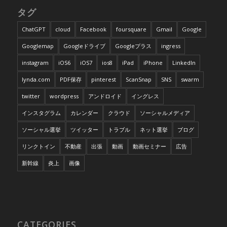
タグ
ChatGPT
cloud
Facebook
foursquare
Gmail
Google
Googlemap
Googleドライブ
Googleプラス
ingress
instagram
iOS6
iOS7
ios8
iPad
iPhone
LinkedIn
lynda.com
PDF保存
pinterest
ScanSnap
SNS
swarm
twitter
wordpress
アンドロイド
イングレス
インスタグラム
カレンダー
クラウド
ソーシャルメディア
ソーシャル選挙
ツイッター
トラブル
ネット選挙
ブログ
リンクトイン
不動産
出張
動画
動画セミナー
広告
新幹線
炎上
画像
CATEGORIES