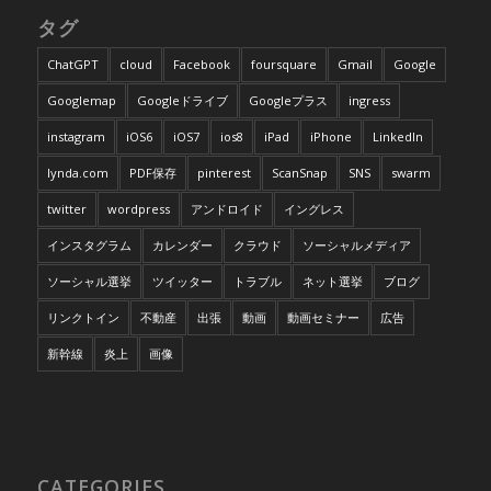
タグ
ChatGPT
cloud
Facebook
foursquare
Gmail
Google
Googlemap
Googleドライブ
Googleプラス
ingress
instagram
iOS6
iOS7
ios8
iPad
iPhone
LinkedIn
lynda.com
PDF保存
pinterest
ScanSnap
SNS
swarm
twitter
wordpress
アンドロイド
イングレス
インスタグラム
カレンダー
クラウド
ソーシャルメディア
ソーシャル選挙
ツイッター
トラブル
ネット選挙
ブログ
リンクトイン
不動産
出張
動画
動画セミナー
広告
新幹線
炎上
画像
CATEGORIES